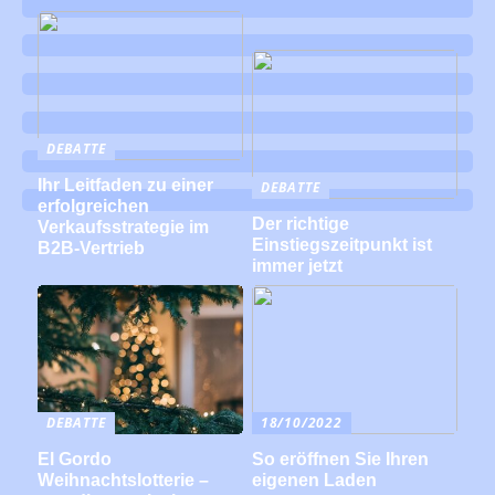
DEBATTE
Ihr Leitfaden zu einer
DEBATTE
erfolgreichen
Der richtige
Verkaufsstrategie im
Einstiegszeitpunkt ist
B2B-Vertrieb
immer jetzt
DEBATTE
18/10/2022
El Gordo
So eröffnen Sie Ihren
Weihnachtslotterie –
eigenen Laden