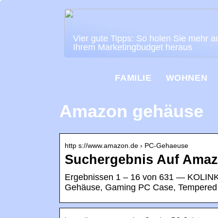
Vier gute Tipps: So holen Sie mehr a
Ihrem Marketingbudget heraus
FAMILIE
WOHNEN
Amazon gehäuse
http s://www.amazon.de › PC-Gehaeuse
Suchergebnis Auf Amaz
Ergebnissen 1 – 16 von 631 — KOLINK
Gehäuse, Gaming PC Case, Tempered