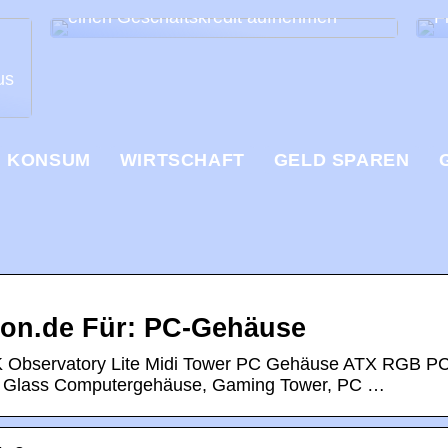
einen Geschäftskredit aufnehmen
F
us
KONSUM
WIRTSCHAFT
GELD SPAREN
on.de Für: PC-Gehäuse
 Observatory Lite Midi Tower PC Gehäuse ATX RGB P
 Glass Computergehäuse, Gaming Tower, PC …