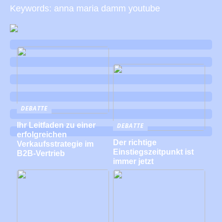
Keywords: anna maria damm youtube
DEBATTE
Ihr Leitfaden zu einer
DEBATTE
erfolgreichen
Der richtige
Verkaufsstrategie im
Einstiegszeitpunkt ist
B2B-Vertrieb
immer jetzt