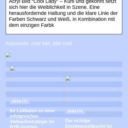
Acryl Bild “Cool Lady” – Kühl und gekonnt setzt
sich hier die Weiblichkeit in Szene. Eine
herausfordernde Haltung und die klare Linie der
Farben Schwarz und Weiß, in Kombination mit
dem einzigen Farbk
Keywords: cool bild, bild cool
DEBATTE
Ihr Leitfaden zu einer
DEBATTE
erfolgreichen
Der richtige
Verkaufsstrategie im
Einstiegszeitpunkt ist
B2B-Vertrieb