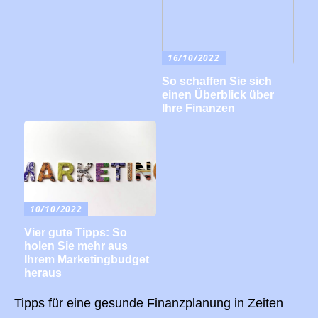
16/10/2022
So schaffen Sie sich
einen Überblick über
Ihre Finanzen
10/10/2022
Vier gute Tipps: So
holen Sie mehr aus
Ihrem Marketingbudget
heraus
Tipps für eine gesunde Finanzplanung in Zeiten