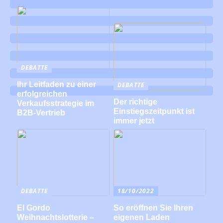
DEBATTE
Ihr Leitfaden zu einer
DEBATTE
erfolgreichen
Der richtige
Verkaufsstrategie im
Einstiegszeitpunkt ist
B2B-Vertrieb
immer jetzt
DEBATTE
18/10/2022
El Gordo
So eröffnen Sie Ihren
Weihnachtslotterie –
eigenen Laden