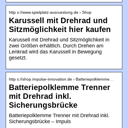
http s://www.spielplatz-ausruestung.de › Shop
Karussell mit Drehrad und
Sitzmöglichkeit hier kaufen
Karussell mit Drehrad und Sitzmöglichkeit in
zwei Größen erhältlich. Durch Drehen am
Lenkrad wird das Karussell in Bewegung
gesetzt.
http s://shop.impulse-innovation.de › Batteriepolklemme…
Batteriepolklemme Trenner
mit Drehrad inkl.
Sicherungsbrücke
Batteriepolklemme Trenner mit Drehrad inkl.
Sicherungsbrücke – Impuls