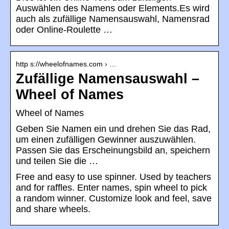
Auswählen des Namens oder Elements.Es wird
auch als zufällige Namensauswahl, Namensrad
oder Online-Roulette …
http s://wheelofnames.com › …
Zufällige Namensauswahl –
Wheel of Names
Wheel of Names
Geben Sie Namen ein und drehen Sie das Rad,
um einen zufälligen Gewinner auszuwählen.
Passen Sie das Erscheinungsbild an, speichern
und teilen Sie die …
Free and easy to use spinner. Used by teachers
and for raffles. Enter names, spin wheel to pick
a random winner. Customize look and feel, save
and share wheels.