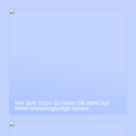
Vier gute Tipps: So holen Sie mehr aus
Ihrem Marketingbudget heraus