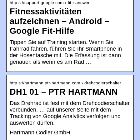
http s://support.google.com › fit › answer
Fitnessaktivitäten
aufzeichnen – Android –
Google Fit-Hilfe
Tippen Sie auf Training starten. Wenn Sie
Fahrrad fahren, führen Sie Ihr Smartphone in
der Hosentasche mit. Die Erfassung ist dann
genauer, als wenn es am Rad …
http s://hartmann.ptr-hartmann.com › drehcodierschalter
DH1 01 – PTR HARTMANN
Das Drehrad ist fest mit dem Drehcodierschalter
verbunden. … auf unserer Seite mit dem
Tracking von Google Analytics verfolgen und
auswerten dürfen.
Hartmann Codier GmbH