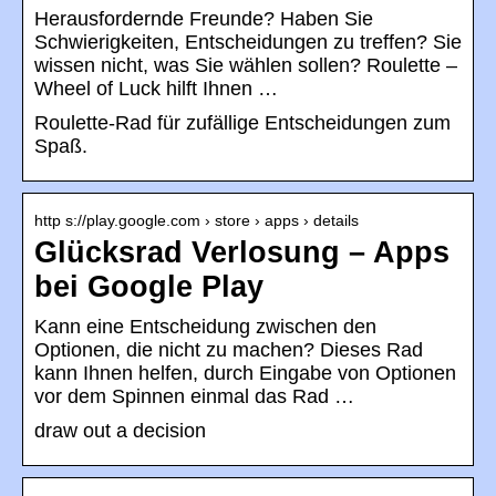
Herausfordernde Freunde? Haben Sie
Schwierigkeiten, Entscheidungen zu treffen? Sie
wissen nicht, was Sie wählen sollen? Roulette –
Wheel of Luck hilft Ihnen …
Roulette-Rad für zufällige Entscheidungen zum
Spaß.
http s://play.google.com › store › apps › details
Glücksrad Verlosung – Apps
bei Google Play
Kann eine Entscheidung zwischen den
Optionen, die nicht zu machen? Dieses Rad
kann Ihnen helfen, durch Eingabe von Optionen
vor dem Spinnen einmal das Rad …
draw out a decision