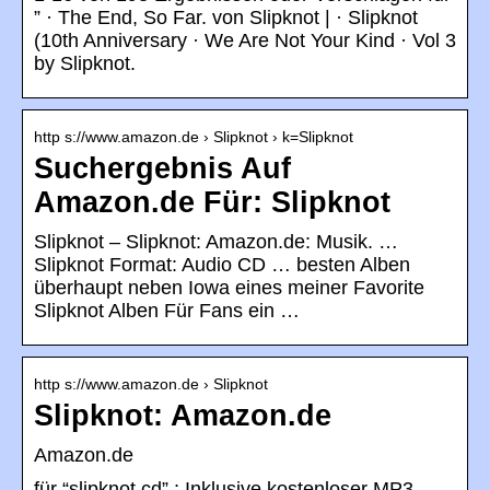
” · The End, So Far. von Slipknot | · Slipknot
(10th Anniversary · We Are Not Your Kind · Vol 3
by Slipknot.
http s://www.amazon.de › Slipknot › k=Slipknot
Suchergebnis Auf
Amazon.de Für: Slipknot
Slipknot – Slipknot: Amazon.de: Musik. …
Slipknot Format: Audio CD … besten Alben
überhaupt neben Iowa eines meiner Favorite
Slipknot Alben Für Fans ein …
http s://www.amazon.de › Slipknot
Slipknot: Amazon.de
Amazon.de
für “slipknot cd” ; Inklusive kostenloser MP3-