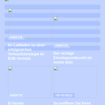
DEBATTE
Ihr Leitfaden zu einer
DEBATTE
erfolgreichen
Der richtige
Verkaufsstrategie im
Einstiegszeitpunkt ist
B2B-Vertrieb
immer jetzt
DEBATTE
18/10/2022
El Gordo
So eröffnen Sie Ihren