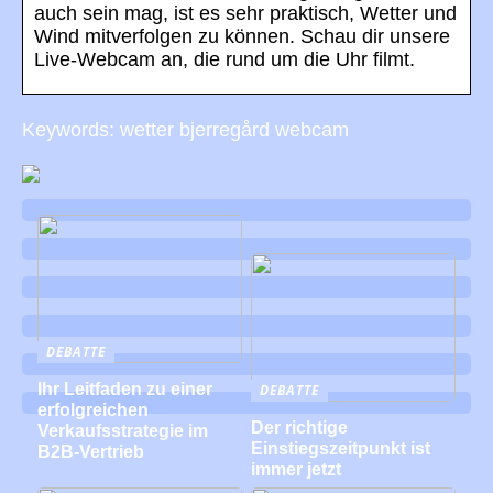
auch sein mag, ist es sehr praktisch, Wetter und
Wind mitverfolgen zu können. Schau dir unsere
Live-Webcam an, die rund um die Uhr filmt.
Keywords: wetter bjerregård webcam
DEBATTE
Ihr Leitfaden zu einer
DEBATTE
erfolgreichen
Der richtige
Verkaufsstrategie im
Einstiegszeitpunkt ist
B2B-Vertrieb
immer jetzt