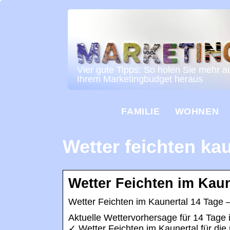
Vier gute Tipps: So holen Sie mehr a
Ihrem Marketingbudget heraus
FAMILIE
WOHNEN
Wetter feichten kau
Wetter Feichten im Kaun
Wetter Feichten im Kaunertal 14 Tage –
Aktuelle Wettervorhersage für 14 Tage 
✓ Wetter Feichten im Kaunertal für di