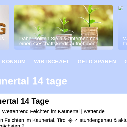
us
Daher sollten Sie als Unternehmen
W
einen Geschäftskredit aufnehmen
F
KONSUM
WIRTSCHAFT
GELD SPAREN
nertal 14 tage
ertal 14 Tage
 Wettertrend Feichten im Kaunertal | wetter.de
in Feichten im Kaunertal, Tirol ☀️ ✓ stundengenau & aktu
e nächsten 2 …