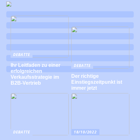
DEBATTE
Ihr Leitfaden zu einer
DEBATTE
erfolgreichen
Der richtige
Verkaufsstrategie im
Einstiegszeitpunkt ist
B2B-Vertrieb
immer jetzt
DEBATTE
18/10/2022