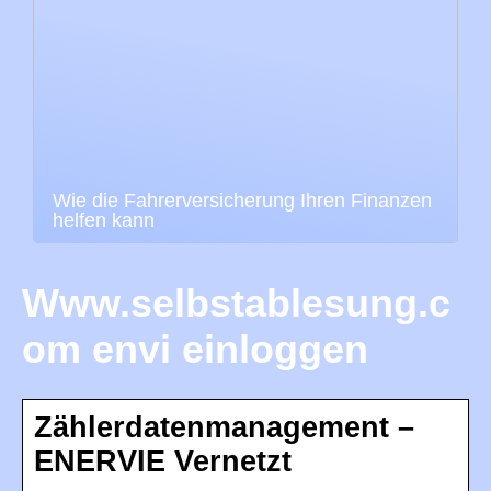
Wie die Fahrerversicherung Ihren Finanzen
helfen kann
Www.selbstablesung.c
om envi einloggen
Zählerdatenmanagement –
ENERVIE Vernetzt