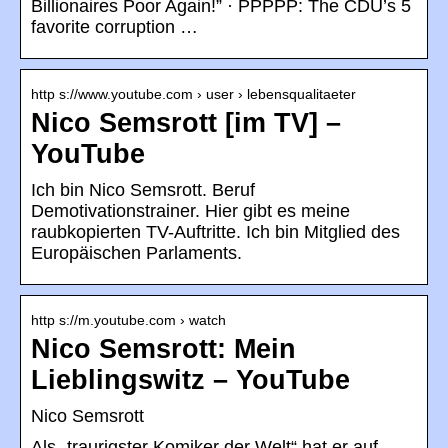
Billionaires Poor Again!” · PPPPP: The CDU’s 5
favorite corruption …
http s://www.youtube.com › user › lebensqualitaeter
Nico Semsrott [im TV] –
YouTube
Ich bin Nico Semsrott. Beruf
Demotivationstrainer. Hier gibt es meine
raubkopierten TV-Auftritte. Ich bin Mitglied des
Europäischen Parlaments.
http s://m.youtube.com › watch
Nico Semsrott: Mein
Lieblingswitz – YouTube
Nico Semsrott
Als „traurigster Komiker der Welt“ hat er auf